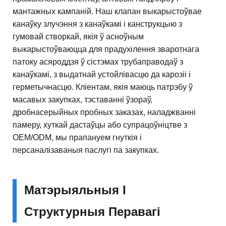
мантажных кампаній. Наш клапан выкарыстоўвае
канаўку злучэння з канаўкамі і канструкцыю з
гумовай створкай, якія ў асноўным
выкарыстоўваюцца для прадухілення зваротнага
патоку асяроддзя ў сістэмах трубаправодаў з
канаўкамі, з выдатнай устойлівасцю да карозіі і
герметычнасцю. Кліентам, якія маюць патрэбу ў
масавых закупках, тэставанні ўзораў,
дробнасерыйных пробных заказах, наладжванні
памеру, хуткай дастаўцы або супрацоўніцтве з
OEM/ODM, мы прапануем гнуткія і
персаналізаваныя паслугі па закупках.
Матэрыяльныя І
Структурныя Перавагі