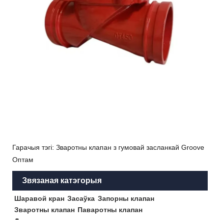
Гарачыя тэгі: Зваротны клапан з гумовай засланкай Groove
Оптам
Звязаная катэгорыя
Шаравой кран
Засаўка
Запорны клапан
Зваротны клапан
Паваротны клапан