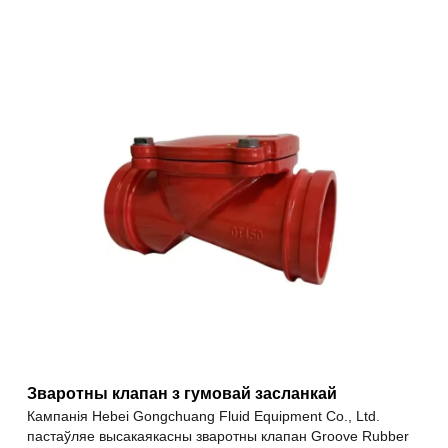
Зваротны клапан з гумовай засланкай
Кампанія Hebei Gongchuang Fluid Equipment Co., Ltd.
пастаўляе высакаякасны зваротны клапан Groove Rubber