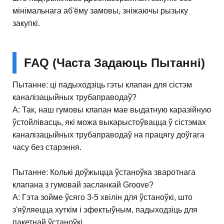
мінімальнага аб'ёму замовы, зніжаючы рызыку
закупкі.
FAQ (часта Задаюць Пытанні)
Пытанне: ці падыходзіць гэты клапан для сістэм
каналізацыйных трубаправодаў?
A: Так, наш гумовы клапан мае выдатную каразійную
ўстойлівасць, які можа выкарыстоўвацца ў сістэмах
каналізацыйных трубаправодаў на працягу доўгага
часу без старэння.
Пытанне: Колькі доўжыцца ўстаноўка зваротнага
клапана з гумовай засланкай Groove?
A: Гэта зойме ўсяго 3-5 хвілін для ўстаноўкі, што
з'яўляецца хуткім і эфектыўным, падыходзіць для
пакетнай ўстаноўкі.