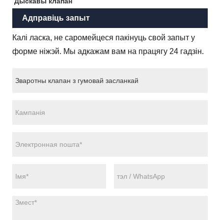
Дыскавы клапан
Адправіць запыт
Калі ласка, не саромейцеся пакінуць свой запыт у
форме ніжэй. Мы адкажам вам на працягу 24 гадзін.