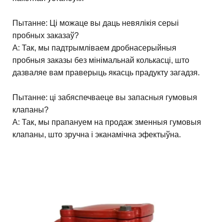
Пытанне: Ці можаце вы даць невялікія серыі
пробных заказаў?
A: Так, мы падтрымліваем дробнасерыйныя
пробныя заказы без мінімальнай колькасці, што
дазваляе вам праверыць якасць прадукту загадзя.
Пытанне: ці забяспечваеце вы запасныя гумовыя
клапаны?
A: Так, мы прапануем на продаж зменныя гумовыя
клапаны, што зручна і эканамічна эфектыўна.