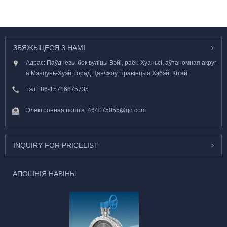
ЗВЯЖЫЦЕСЯ З НАМІ
Адрас: Паўднёвы бок вуліцы Вэйі, раён Хуаньсі, аўтаномная акруг
а Мэнцунь-Хуэй, горад Цанчжоу, правінцыя Хэбэй, Кітай
тэл:
+86-15716875735
Электронная пошта:
464075055@qq.com
INQUIRY FOR PRICELIST
АПОШНІЯ НАВІНЫ