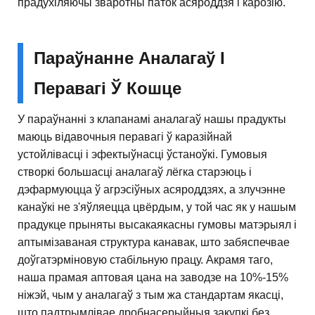
прадухіляючы зваротны паток асяроддзя і карозію.
Параўнанне Аналагаў І
Перавагі Ў Кошце
У параўнанні з клапанамі аналагаў нашы прадукты
маюць відавочныя перавагі ў каразійнай
устойлівасці і эфектыўнасці ўстаноўкі. Гумовыя
створкі большасці аналагаў лёгка старэюць і
дэфармуюцца ў агрэсіўных асяроддзях, а злучэнне
канаўкі не з'яўляецца цвёрдым, у той час як у нашым
прадукце прыняты высакаякасны гумовы матэрыял і
аптымізаваная структура канавак, што забяспечвае
доўгатэрміновую стабільную працу. Акрамя таго,
наша прамая аптовая цана на заводзе на 10%-15%
ніжэй, чым у аналагаў з тым жа стандартам якасці,
што падтрымлівае дробнасерыйныя закупкі без