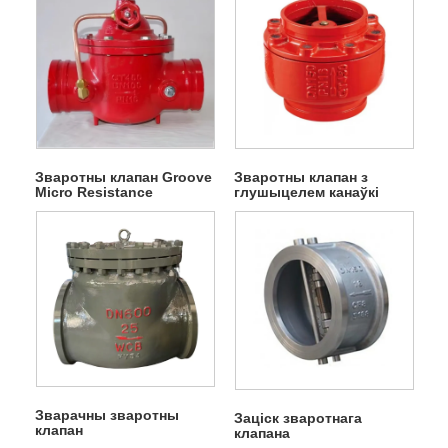
Зваротны клапан Groove
Зваротны клапан з
Micro Resistance
глушыцелем канаўкі
павольнага закрыцця
Зварачны зваротны
Заціск зваротнага
клапан
клапана