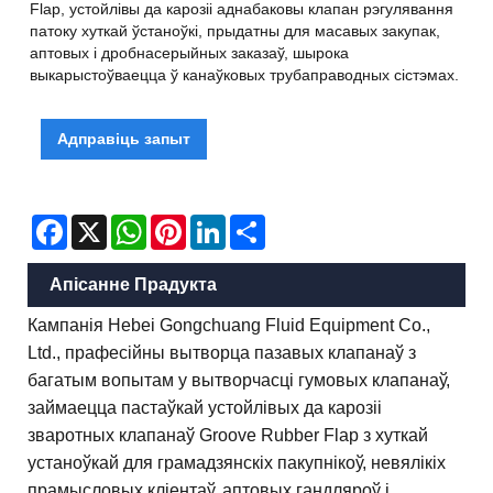
Flap, устойлівы да карозіі аднабаковы клапан рэгулявання
патоку хуткай ўстаноўкі, прыдатны для масавых закупак,
аптовых і дробнасерыйных заказаў, шырока
выкарыстоўваецца ў канаўковых трубаправодных сістэмах.
Адправіць запыт
Facebook
X
WhatsApp
Pinterest
LinkedIn
Share
Апісанне Прадукта
Кампанія Hebei Gongchuang Fluid Equipment Co.,
Ltd., прафесійны вытворца пазавых клапанаў з
багатым вопытам у вытворчасці гумовых клапанаў,
займаецца пастаўкай устойлівых да карозіі
зваротных клапанаў Groove Rubber Flap з хуткай
устаноўкай для грамадзянскіх пакупнікоў, невялікіх
прамысловых кліентаў, аптовых гандляроў і