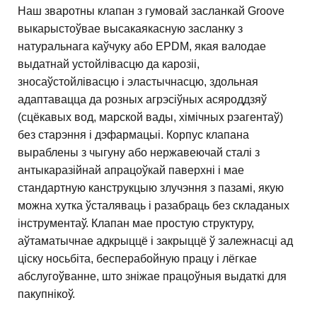
Наш зваротны клапан з гумовай засланкай Groove
выкарыстоўвае высакаякасную засланку з
натуральнага каўчуку або EPDM, якая валодае
выдатнай устойлівасцю да карозіі,
зносаўстойлівасцю і эластычнасцю, здольная
адаптавацца да розных агрэсіўных асяроддзяў
(сцёкавых вод, марской вады, хімічных рэагентаў)
без старэння і дэфармацыі. Корпус клапана
выраблены з чыгуну або нержавеючай сталі з
антыкаразійнай апрацоўкай паверхні і мае
стандартную канструкцыю злучэння з пазамі, якую
можна хутка ўсталяваць і разабраць без складаных
інструментаў. Клапан мае простую структуру,
аўтаматычнае адкрыццё і закрыццё ў залежнасці ад
ціску носьбіта, бесперабойную працу і лёгкае
абслугоўванне, што зніжае працоўныя выдаткі для
пакупнікоў.