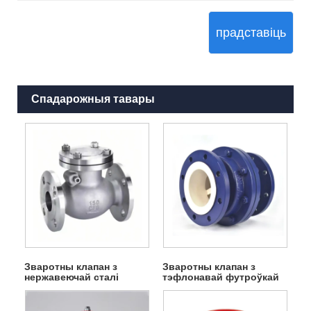
прадставіць
Спадарожныя тавары
Зваротны клапан з
Зваротны клапан з
нержавеючай сталі
тэфлонавай футроўкай