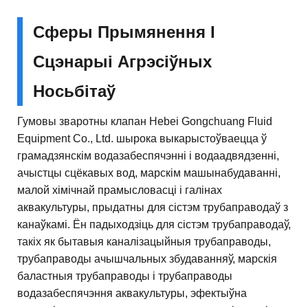
Сферы Прымянення І
Сцэнарыі Агрэсіўных
Носьбітаў
Гумовы зваротны клапан Hebei Gongchuang Fluid
Equipment Co., Ltd. шырока выкарыстоўваецца ў
грамадзянскім водазабеспячэнні і водаадвядзенні,
ачыстцы сцёкавых вод, марскім машынабудаванні,
малой хімічнай прамысловасці і галінах
аквакультуры, прыдатны для сістэм трубаправодаў з
канаўкамі. Ён падыходзіць для сістэм трубаправодаў,
такіх як бытавыя каналізацыйныя трубаправоды,
трубаправоды ачышчальных збудаванняў, марскія
баластныя трубаправоды і трубаправоды
водазабеспячэння аквакультуры, эфектыўна