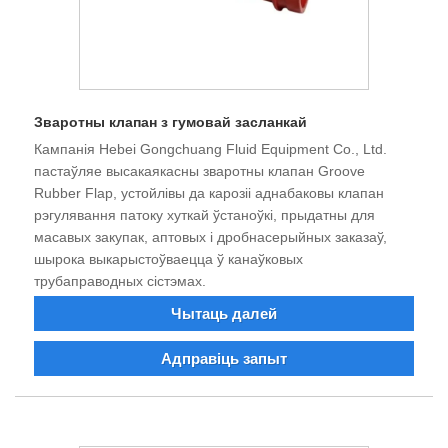
Зваротны клапан з гумовай засланкай
Кампанія Hebei Gongchuang Fluid Equipment Co., Ltd.
пастаўляе высакаякасны зваротны клапан Groove
Rubber Flap, устойлівы да карозіі аднабаковы клапан
рэгулявання патоку хуткай ўстаноўкі, прыдатны для
масавых закупак, аптовых і дробнасерыйных заказаў,
шырока выкарыстоўваецца ў канаўковых
трубаправодных сістэмах.
Чытаць далей
Адправіць запыт