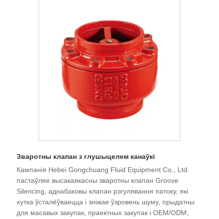
Зваротны клапан з глушыцелем канаўкі
Кампанія Hebei Gongchuang Fluid Equipment Co., Ltd.
пастаўляе высакаякасны зваротны клапан Groove
Silencing, аднабаковы клапан рэгулявання патоку, які
хутка ўсталёўваецца і зніжае ўзровень шуму, прыдатны
для масавых закупак, праектных закупак і OEM/ODM,