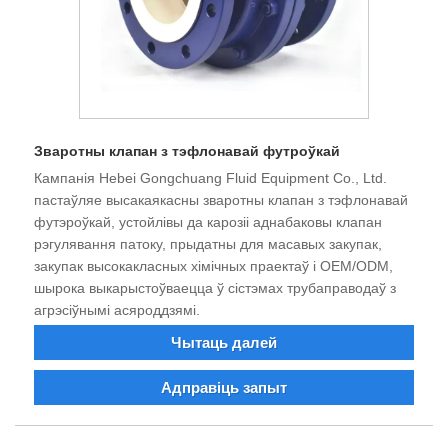
Зваротны клапан з тэфлонавай футроўкай
Кампанія Hebei Gongchuang Fluid Equipment Co., Ltd.
пастаўляе высакаякасны зваротны клапан з тэфлонавай
футэроўкай, устойлівы да карозіі аднабаковы клапан
рэгулявання патоку, прыдатны для масавых закупак,
закупак высокакласных хімічных праектаў і OEM/ODM,
шырока выкарыстоўваецца ў сістэмах трубаправодаў з
агрэсіўнымі асяроддзямі.
Чытаць далей
Адправіць запыт