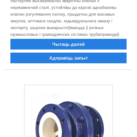
пастаўляе высакаякасны зваротны клапан з
нержавеючай сталі, устойлівы да карозіі аднабаковы
клапан рэгулявання патоку, прыдатны для масавых
закупак, аптовага гандлю, індывідуальнага заказу і
экспарту, шырока выкарыстоўваецца ў розных
прамысловых і грамадзянскіх сістэмах трубаправодаў.
Чытаць далей
Адправіць запыт