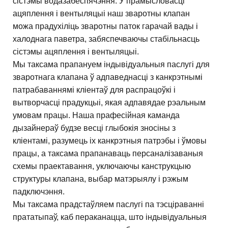
сістэмы водазабеспячэння. У прамысловасці
ацяплення і вентыляцыі наш зваротны клапан
можа прадухіліць зваротны паток гарачай вады і
халоднага паветра, забяспечваючы стабільнасць
сістэмы ацяплення і вентыляцыі.
Мы таксама прапануем індывідуальныя паслугі для
зваротнага клапана ў адпаведнасці з канкрэтнымі
патрабаваннямі кліентаў для распрацоўкі і
вытворчасці прадукцыі, якая адпавядае рэальным
умовам працы. Наша прафесійная каманда
дызайнераў будзе весці глыбокія зносіны з
кліентамі, разумець іх канкрэтныя патрэбы і ўмовы
працы, а таксама прапанаваць персаналізаваныя
схемы праектавання, уключаючы канструкцыю
структуры клапана, выбар матэрыялу і рэжым
падключэння.
Мы таксама прадстаўляем паслугі па тэсціраванні
прататыпаў, каб пераканацца, што індывідуальныя