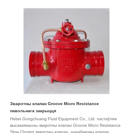
Зваротны клапан Groove Micro Resistance
павольнага закрыцця
Hebei Gongchuang Fluid Equipment Co., Ltd. пастаўляе
высакаякасны зваротны клапан Groove Micro Resistance
Slow Closing зваротны клапан, аднабаковы клапан