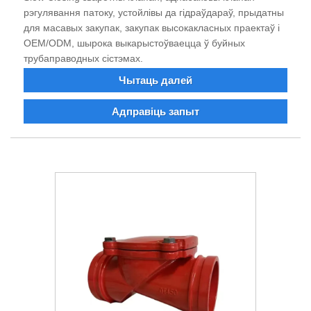
рэгулявання патоку, устойлівы да гідраўдараў, прыдатны
для масавых закупак, закупак высокакласных праектаў і
OEM/ODM, шырока выкарыстоўваецца ў буйных
трубаправодных сістэмах.
Чытаць далей
Адправіць запыт