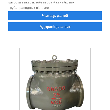
шырока выкарыстоўваецца ў канаўковых
трубаправодных сістэмах.
Чытаць далей
Адправіць запыт