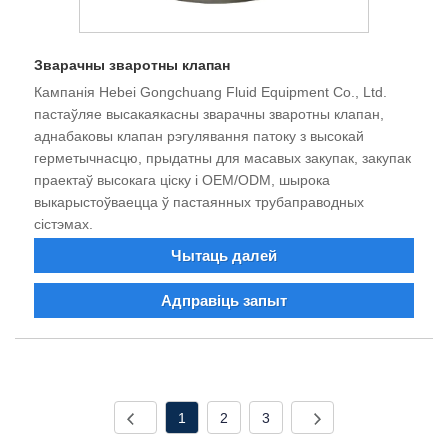
Зварачны зваротны клапан
Кампанія Hebei Gongchuang Fluid Equipment Co., Ltd.
пастаўляе высакаякасны зварачны зваротны клапан,
аднабаковы клапан рэгулявання патоку з высокай
герметычнасцю, прыдатны для масавых закупак, закупак
праектаў высокага ціску і OEM/ODM, шырока
выкарыстоўваецца ў пастаянных трубаправодных
сістэмах.
Чытаць далей
Адправіць запыт
1
2
3