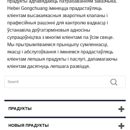
прадукты адпавядаюць патрабаванням заказчыка.
Hebei Gongchuang імкнецца прадастаўляць
кліентам высакаякасныя зваротныя клапаны і
прафесійныя рашэнні для кантролю вадкасці і
ўстанавіла доўгатэрміновыя адносіны
супрацоўніцтва з многімі кліентамі па ўсім свеце.
Мы прытрымліваемся прынцыпу сумленнасці,
якасці і абслугоўвання і імкнемся прадастаўляць
кліентам лепшыя прадукты і паслугі, дапамагаючы
кліентам дасягнуць лепшага развіцця.
ПРАДУКТЫ
НОВЫЯ ПРАДУКТЫ