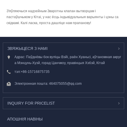
З'яўляючыся надзейным Зваротны клапан вытворцам і
пастаўшчыком у Кітаі, у нас ёсць індывідуальныя варыянты і цэны са
скідкамі. Калі ласка, проста дашліце нам прапанову!
ЗВЯЖЫЦЕСЯ З НАМІ
Адрас: Паўднёвы бок вуліцы Вэйі, раён Хуаньсі, аўтаномная акруг
а Мэнцунь-Хуэй, горад Цанчжоу, правінцыя Хэбэй, Кітай
тэл:
+86-15716875735
Электронная пошта:
464075055@qq.com
INQUIRY FOR PRICELIST
АПОШНІЯ НАВІНЫ