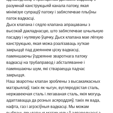
разумнай канструкцыяй канала патоку, якая
мінімізуе супраціў патоку і забяспечвае плыўны
паток вадкасці.
Дыск клапана і сядло клапана апрацаваны з
высокай дакладнасцю, што забяспечвае шчыльную
пасадку і нулявую ўцечку. Дыск клапана мае лёгкую
канструкцыю, якая можа рэалізаваць хуткае
закрыццё пад дзеяннем ціску вадкасці,
памяншаючы ўздзеянне зваротнага патоку
вадкасці на трубаправод і абсталяванне і
памяншаючы шум, які ствараецца падчас
закрыцця.
Наш зваротны клапан зроблены з высакаякасных
матэрыялаў, такіх як чыгун, вугляродзістая сталь,
нержавеючая сталь і легаваная сталь, якія могуць
адаптавацца да розных асяроддзяў, такіх як вада,
нафта, газ і агрэсіўныя вадкасці. Мы можам
выбраць прыдатныя матэрыялы ў адпаведнасці з