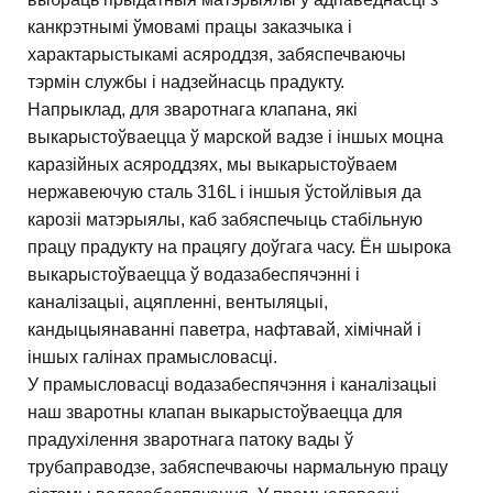
канкрэтнымі ўмовамі працы заказчыка і
характарыстыкамі асяроддзя, забяспечваючы
тэрмін службы і надзейнасць прадукту.
Напрыклад, для зваротнага клапана, які
выкарыстоўваецца ў марской вадзе і іншых моцна
каразійных асяроддзях, мы выкарыстоўваем
нержавеючую сталь 316L і іншыя ўстойлівыя да
карозіі матэрыялы, каб забяспечыць стабільную
працу прадукту на працягу доўгага часу. Ён шырока
выкарыстоўваецца ў водазабеспячэнні і
каналізацыі, ацяпленні, вентыляцыі,
кандыцыянаванні паветра, нафтавай, хімічнай і
іншых галінах прамысловасці.
У прамысловасці водазабеспячэння і каналізацыі
наш зваротны клапан выкарыстоўваецца для
прадухілення зваротнага патоку вады ў
трубаправодзе, забяспечваючы нармальную працу