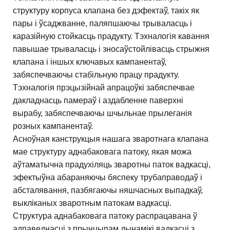
структуру корпуса клапана без дэфектаў, такіх як
пары і ўсаджванне, паляпшаючы трываласць і
каразійную стойкасць прадукту. Тэхналогія кавання
павышае трываласць і зносаўстойлівасць стрыжня
клапана і іншых ключавых кампанентаў,
забяспечваючы стабільную працу прадукту.
Тэхналогія прэцызійнай апрацоўкі забяспечвае
дакладнасць памераў і аздабленне паверхні
вырабу, забяспечваючы шчыльнае прылеганія
розных кампанентаў.
Асноўная канструкцыя нашага зваротнага клапана
мае структуру аднабаковага патоку, якая можа
аўтаматычна прадухіляць зваротны паток вадкасці,
эфектыўна абараняючы бяспеку трубаправодаў і
абсталявання, пазбягаючы няшчасных выпадкаў,
выкліканых зваротным патокам вадкасці.
Структура аднабаковага патоку распрацавана ў
адпаведнасці з прынцыпам дынамікі вадкасці з