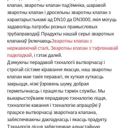
клапан, зваротны клапан пад'ёмніка, шаравой
зваротны клапан і дросельны зваротны клапан з
характарыстыкамі ад DN10 да DN3000, якія могуць
задаволіць патрэбы розных прамысловых
трубаправодаў. Прадукты нашай серыі зваротных
клапанаў ўключаюць
Зваротны клапан з
нержавеючай сталі
,
Зваротны клапан з тэфлонавай
падкладкай
, і гэтак далей.
Дзякуючы перадавой тэхналогіі вытворчасці і
строгай сістэме кіравання якасцю, наш зваротны
клапан мае такія перавагі, як хуткая хуткасць
закрыцця, нізкі ўзровень шуму, добрая
герметычнасць і працяглы тэрмін службы. Мы
выкарыстоўваем перадавую тэхналогію ліцця,
тэхналогію кавання і тэхналогію апрацоўкі ў
працэсе вытворчасці зваротнага клапана,
забяспечваючы дакладнасць і якасць прадукту.
Тэхналогія ліцця забяспечвае аднастайную