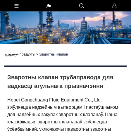
>
прадукты
>
Зваротны клапан
дадому
Зваротны клапан трубаправода для
вадкасці агульнага прызначэння
Hebei Gongchuang Fluid Equipment Co., Ltd.
з'яўляецца надзейным вытворцам і пастаўшчыком
для надзейных закупак зваротных клапанаў. Наша
класіфікацыя зваротных клапанаў з'яўляецца
ўсёабдымнай, уключаючы паваротны зваротны