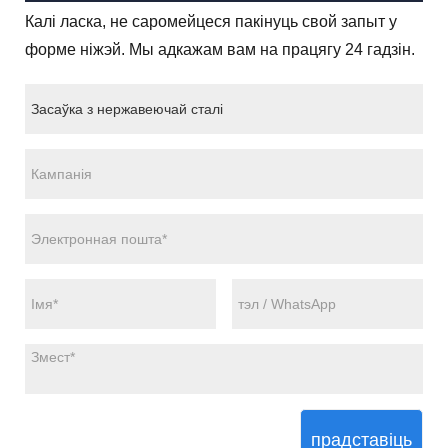
Калі ласка, не саромейцеся пакінуць свой запыт у
форме ніжэй. Мы адкажам вам на працягу 24 гадзін.
прадставіць