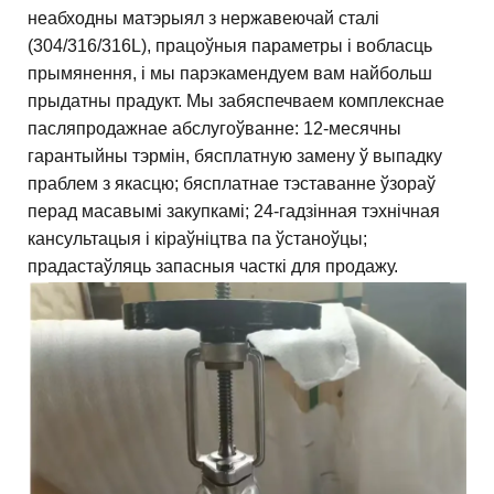
неабходны матэрыял з нержавеючай сталі
(304/316/316L), працоўныя параметры і вобласць
прымянення, і мы парэкамендуем вам найбольш
прыдатны прадукт. Мы забяспечваем комплекснае
пасляпродажнае абслугоўванне: 12-месячны
гарантыйны тэрмін, бясплатную замену ў выпадку
праблем з якасцю; бясплатнае тэставанне ўзораў
перад масавымі закупкамі; 24-гадзінная тэхнічная
кансультацыя і кіраўніцтва па ўстаноўцы;
прадастаўляць запасныя часткі для продажу.