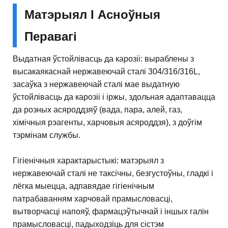
Матэрыял І Асноўныя
Перавагі
Выдатная ўстойлівасць да карозіі: выраблены з
высакаякаснай нержавеючай сталі 304/316/316L,
засаўка з нержавеючай сталі мае выдатную
ўстойлівасць да карозіі і іржы, здольная адаптавацца
да розных асяроддзяў (вада, пара, алей, газ,
хімічныя рэагенты, харчовыя асяроддзя), з доўгім
тэрмінам службы.
Гігіенічныя характарыстыкі: матэрыял з
нержавеючай сталі не таксічны, безгустоўны, гладкі і
лёгка мыецца, адпавядае гігіенічным
патрабаванням харчовай прамысловасці,
вытворчасці напояў, фармацэўтычнай і іншых галін
прамысловасці, падыходзіць для сістэм