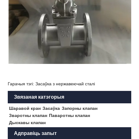
Гарачыя тэгі: Засаўка з нержавеючай сталі
Звязаная катэгорыя
Шаравой кран
Засаўка
Запорны клапан
Зваротны клапан
Паваротны клапан
Дыскавы клапан
Адправіць запыт