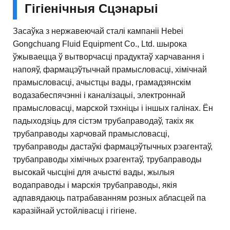
Гігіенічныя Сцэнарыі
Засаўка з нержавеючай сталі кампаніі Hebei
Gongchuang Fluid Equipment Co., Ltd. шырока
ўжываецца ў вытворчасці прадуктаў харчавання і
напояў, фармацэўтычнай прамысловасці, хімічнай
прамысловасці, ачыстцы вады, грамадзянскім
водазабеспячэнні і каналізацыі, электроннай
прамысловасці, марской тэхніцы і іншых галінах. Ён
падыходзіць для сістэм трубаправодаў, такіх як
трубаправоды харчовай прамысловасці,
трубаправоды дастаўкі фармацэўтычных рэагентаў,
трубаправоды хімічных рэагентаў, трубаправоды
высокай чысціні для ачысткі вады, жылыя
водаправоды і марскія трубаправоды, якія
адпавядаюць патрабаванням розных абласцей па
каразійнай устойлівасці і гігіене.