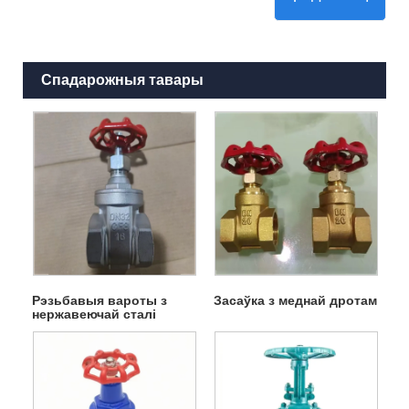
Спадарожныя тавары
Рэзьбавыя вароты з
Засаўка з меднай дротам
нержавеючай сталі