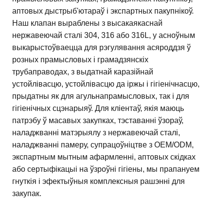
аптовых дыстрыб'ютараў і экспартных пакупнікоў.
Наш клапан выраблены з высакаякаснай
нержавеючай сталі 304, 316 або 316L, у асноўным
выкарыстоўваецца для рэгулявання асяроддзя ў
розных прамысловых і грамадзянскіх
трубаправодах, з выдатнай каразійнай
устойлівасцю, устойлівасцю да іржы і гігіенічнасцю,
прыдатны як для агульнапрамысловых, так і для
гігіенічных сцэнарыяў. Для кліентаў, якія маюць
патрэбу ў масавых закупках, тэставанні ўзораў,
наладжванні матэрыялу з нержавеючай сталі,
наладжванні памеру, супрацоўніцтве з OEM/ODM,
экспартным мытным афармленні, аптовых скідках
або сертыфікацыі на ўзроўні гігіены, мы прапануем
гнуткія і эфектыўныя комплексныя рашэнні для
закупак.