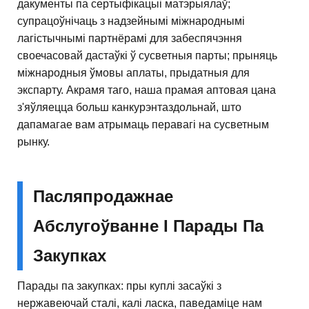
дакументы па сертыфікацыі матэрыялаў;
супрацоўнічаць з надзейнымі міжнароднымі
лагістычнымі партнёрамі для забеспячэння
своечасовай дастаўкі ў сусветныя парты; прыняць
міжнародныя ўмовы аплаты, прыдатныя для
экспарту. Акрамя таго, наша прамая аптовая цана
з'яўляецца больш канкурэнтаздольнай, што
дапамагае вам атрымаць перавагі на сусветным
рынку.
Пасляпродажнае
Абслугоўванне І Парады Па
Закупках
Парады па закупках: пры куплі засаўкі з
нержавеючай сталі, калі ласка, паведаміце нам