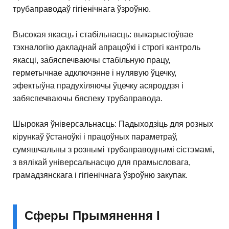
трубаправодаў гігіенічнага ўзроўню.
Высокая якасць і стабільнасць: выкарыстоўвае
тэхналогію дакладнай апрацоўкі і строгі кантроль
якасці, забяспечваючы стабільную працу,
герметычнае адключэнне і нулявую ўцечку,
эфектыўна прадухіляючы ўцечку асяроддзя і
забяспечваючы бяспеку трубаправода.
Шырокая ўніверсальнасць: Падыходзіць для розных
кірункаў ўстаноўкі і працоўных параметраў,
сумяшчальны з рознымі трубаправоднымі сістэмамі,
з вялікай універсальнасцю для прамысловага,
грамадзянскага і гігіенічнага ўзроўню закупак.
Сферы Прымянення І