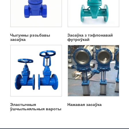
Чыгунны рэзьбавы
Засаўка з тэфлонавай
засаўка
футроўкай
Эластычныя
Нажавая засаўка
ўшчыльняльныя вароты
сядзення