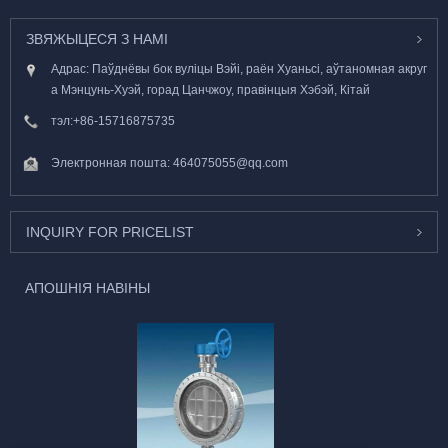
ЗВЯЖЫЦЕСЯ З НАМІ
Адрас: Паўднёвы бок вуліцы Вэйі, раён Хуаньсі, аўтаномная акруг
а Мэнцунь-Хуэй, горад Цанчжоу, правінцыя Хэбэй, Кітай
тэл:
+86-15716875735
Электронная пошта:
464075055@qq.com
INQUIRY FOR PRICELIST
АПОШНІЯ НАВІНЫ