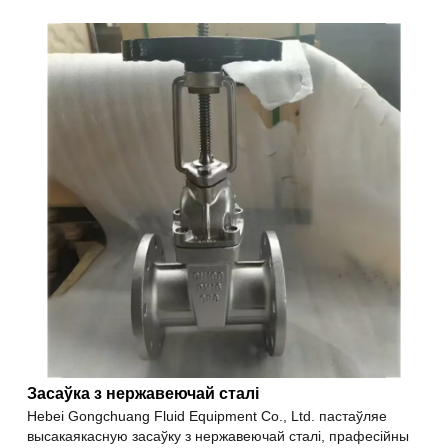
Засаўка з нержавеючай сталі
Hebei Gongchuang Fluid Equipment Co., Ltd. пастаўляе
высакаякасную засаўку з нержавеючай сталі, прафесійны