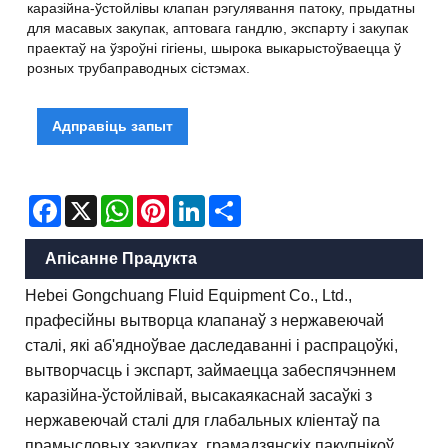
каразійна-ўстойлівы клапан рэгулявання патоку, прыдатны
для масавых закупак, аптовага гандлю, экспарту і закупак
праектаў на ўзроўні гігіены, шырока выкарыстоўваецца ў
розных трубаправодных сістэмах.
Адправіць запыт
Facebook
X
WhatsApp
Pinterest
LinkedIn
Share
Апісанне Прадукта
Hebei Gongchuang Fluid Equipment Co., Ltd.,
прафесійны вытворца клапанаў з нержавеючай
сталі, які аб'ядноўвае даследаванні і распрацоўкі,
вытворчасць і экспарт, займаецца забеспячэннем
каразійна-ўстойлівай, высакаякаснай засаўкі з
нержавеючай сталі для глабальных кліентаў па
прамысловых закупках, грамадзянскіх пакупнікоў,