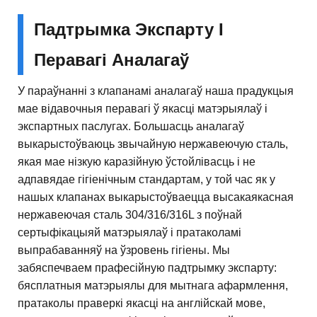
Падтрымка Экспарту І
Перавагі Аналагаў
У параўнанні з клапанамі аналагаў наша прадукцыя
мае відавочныя перавагі ў якасці матэрыялаў і
экспартных паслугах. Большасць аналагаў
выкарыстоўваюць звычайную нержавеючую сталь,
якая мае нізкую каразійную ўстойлівасць і не
адпавядае гігіенічным стандартам, у той час як у
нашых клапанах выкарыстоўваецца высакаякасная
нержавеючая сталь 304/316/316L з поўнай
сертыфікацыяй матэрыялаў і пратаколамі
выпрабаванняў на ўзровень гігіены. Мы
забяспечваем прафесійную падтрымку экспарту:
бясплатныя матэрыялы для мытнага афармлення,
пратаколы праверкі якасці на англійскай мове,