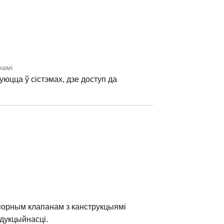
камі
цца ў сістэмах, дзе доступ да
порным клапанам з канструкцыямі
адукцыйнасці.