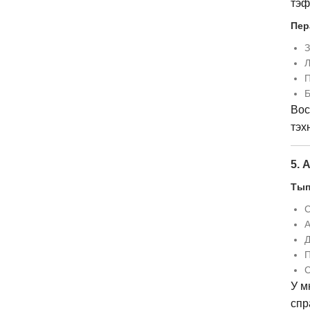
тэф
Пер
З
Л
П
Б
Вос
тэх
5. 
Тып
С
А
Д
П
С
У м
спр