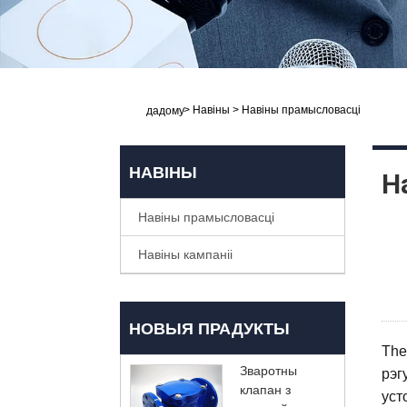
>
Навіны
>
Навіны прамысловасці
дадому
НАВІНЫ
Н
Навіны прамысловасці
Навіны кампаніі
НОВЫЯ ПРАДУКТЫ
The
Зваротны
рэг
клапан з
уст