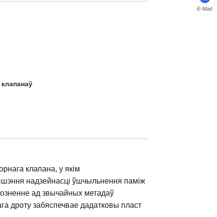
E-Mail
 клапанаў
порнага клапана, у якім
вышэння надзейнасці ўшчыльнення паміж
дрозненне ад звычайных метадаў
ага дроту забяспечвае дадатковы пласт