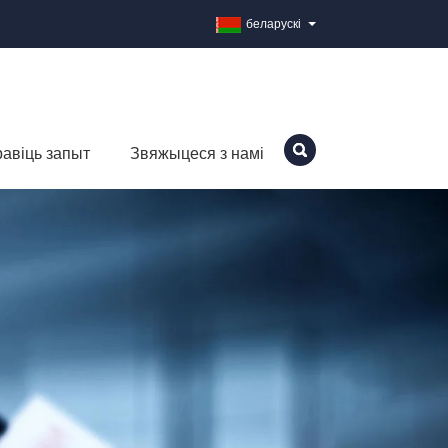
беларускі
авіць запыт
Звяжыцеся з намі