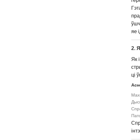
гер
Гэт
пра
ўшч
яе 
2. 
Як 
стр
ці 
Асн
Махо
Дыск
Спр
Пат
Спр
інт