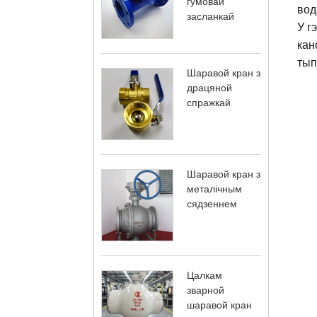
гумовай
вод
засланкай
У г
кан
тып
Шаравой кран з
драцяной
спражкай
Шаравой кран з
металічным
сядзеннем
Цалкам
зварной
шаравой кран