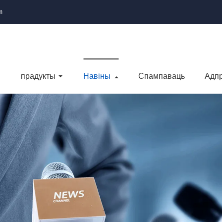
m
прадукты
Навіны
Спампаваць
Адпр