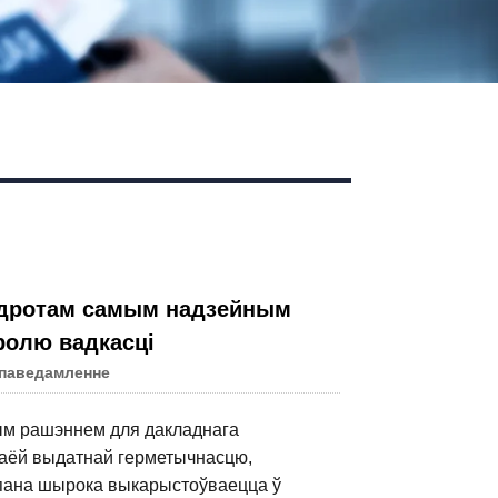
й дротам самым надзейным
ролю вадкасці
 паведамленне
ым рашэннем для дакладнага
ваёй выдатнай герметычнасцю,
лапана шырока выкарыстоўваецца ў