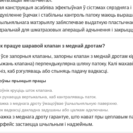
метызацыі метал-метал.
ая канструкцыя асабліва эфектыўная ў сістэмах сярэдняга і н
духіленне ўцечак і стабільны кантроль патоку маюць выраш
ыльняльнага матэрыялу забяспечвае выдатную пластычнасць 
ідэальнай для шматразовых аперацый адчынення і закрыцц
Як працуе шаравой клапан з меднай дротам?
і ўсе запорныя клапаны, запорны клапан з меднай дротам к
ыжань клапана) перпендыкулярна шляху патоку. Калі махаві
ўніз, каб рэгуляваць або спыняць падачу вадкасці.
оўны прынцып працы
ўнік круціць шток клапана.
 рухаецца вертыкальна, каб кантраляваць паток.
ажка з меднага дроту ўмацоўвае ўшчыльняльную паверхню.
ок вадкасці дакладна задушаны або цалкам адключаны.
ажка з меднага дроту гарантуе, што нават пры цеплавым 
эрфейс застаецца шчыльным і надзейным.