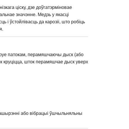
ізкага ціску, дзе доўгатэрміновае
альнае значэнне. Медзь у якасці
і ўстойлівасць да карозіі, што робіць
я.
іруе патокам, перамяшчаючы дыск (або
к круціцца, шток перамяшчае дыск уверх
пашырэнні або вібрацыі ўшчыльняльны