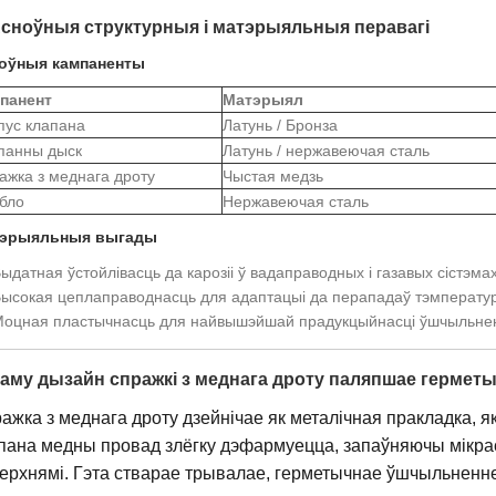
Асноўныя структурныя і матэрыяльныя перавагі
оўныя кампаненты
панент
Матэрыял
пус клапана
Латунь / Бронза
панны дыск
Латунь / нержавеючая сталь
ажка з меднага дроту
Чыстая медзь
бло
Нержавеючая сталь
эрыяльныя выгады
ыдатная ўстойлівасць да карозіі ў вадаправодных і газавых сістэма
ысокая цеплаправоднасць для адаптацыі да перападаў тэмперату
оцная пластычнасць для найвышэйшай прадукцыйнасці ўшчыльне
Чаму дызайн спражкі з меднага дроту паляпшае гермет
ажка з меднага дроту дзейнічае як металічная пракладка, 
пана медны провад злёгку дэфармуецца, запаўняючы мікра
ерхнямі. Гэта стварае трывалае, герметычнае ўшчыльненне 