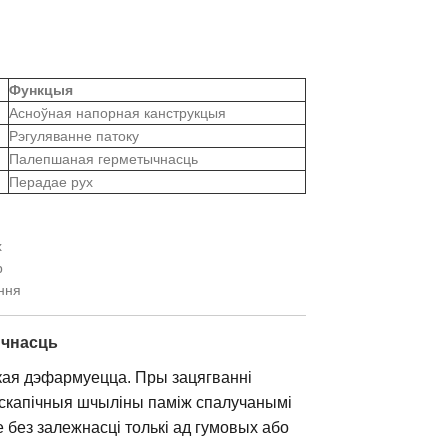
Функцыя
Асноўная напорная канструкцыя
Рэгуляванне патоку
Палепшаная герметычнасць
Перадае рух
х
р
ння
ычнасць
якая дэфармуецца. Пры зацягванні
скапічныя шчыліны паміж спалучанымі
без залежнасці толькі ад гумовых або