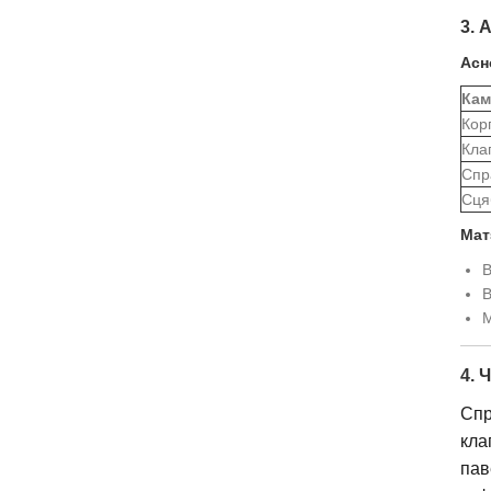
3. 
Асн
Кам
Кор
Кла
Спр
Сця
Мат
В
В
М
4. 
Спр
кла
пав