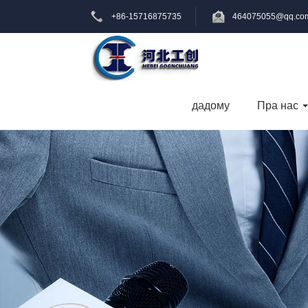
+86-15716875735
464075055@qq.co
дадому
Пра нас