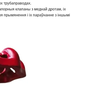
ых трубаправодах.
апорныя клапаны з меднай дротам, іх
я прымянення і іх параўнанне з іншымі