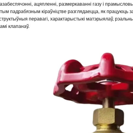
азабеспячэнні, ацяпленні, размеркаванні газу і прамыслов
этым падрабязным кіраўніцтве разглядаецца, як працуюць з
структыўныя перавагі, характарыстыкі матэрыялаў, рэальны
амі клапанаў.