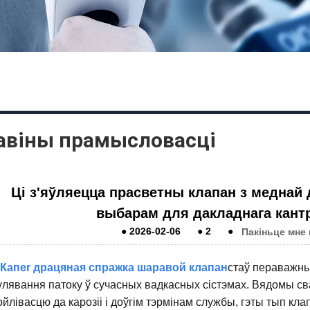
авіны прамысловасці
Ці з'яўляецца прасветны клапан з медна
выбарам для дакладнага кант
●
2026-02-06
●
2
●
Пакіньце мне
Кап
er драцяная спражка шаравой клапан
стаў пераважн
улявання патоку ў сучасных вадкасных сістэмах. Вядомы с
ойлівасцю да карозіі і доўгім тэрмінам службы, гэты тып к