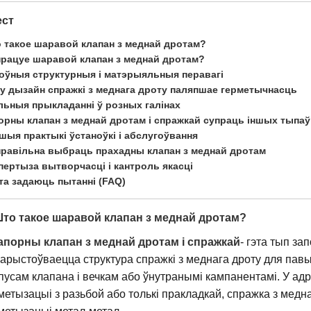
ест
 такое шаравой клапан з меднай дротам?
працуе шаравой клапан з меднай дротам?
оўныя структурныя і матэрыяльныя перавагі
у дызайн спражкі з меднага дроту паляпшае герметычнасць
льныя прыкладанні ў розных галінах
орны клапан з меднай дротам і спражкай супраць іншых тыпаў
шыя практыкі ўстаноўкі і абслугоўвання
правільна выбраць прахадны клапан з меднай дротам
пертыза вытворчасці і кантроль якасці
та задаюць пытанні (FAQ)
Што такое шаравой клапан з меднай дротам?
апорны клапан з меднай дротам і спражкай
- гэта тып за
арыстоўваецца структура спражкі з меднага дроту для па
пусам клапана і вечкам або ўнутранымі кампанентамі. У а
метызацыі з разьбой або толькі пракладкай, спражка з медн