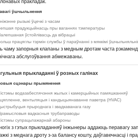
лонавых пракладак.
авагі ўшчыльнення
ніжэнне рызыкі ўцечкі з часам
епшая прадукцыйнасць пры ваганнях тэмпературы
алепшаная ўстойлівасць да вібрацыі
ольш працяглы тэрмін службы ў параўнанні з мяккімі ўшчыльняльні
ь чаму запорныя клапаны з медным дротам часта рэкамендую
нічнага абслугоўвання абмежаваны.
Агульныя прыкладанні ў розных галінах
овыя сцэнары прымянення
істэмы водазабеспячэння жылых і камерцыйных памяшканняў
цяпленне, вентыляцыя і кандыцыянаванне паветра (HVAC)
ыстрыбуцыя прыроднага і звадкаванага газу
рамысловыя вадкасныя трубаправоды
істэмы супрацьпажарнай абароны
ногіх з гэтых прыкладанняў інжынеры аддаюць перавагу за
ажкі з меднага дроту з-за балансу кошту, даўгавечнасці і пр