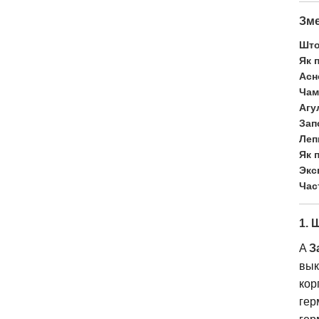
Зм
Што
Як 
Асн
Чам
Агу
Зап
Леп
Як 
Экс
Час
1. 
A
З
вык
кор
гер