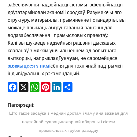
забеспячэння надзейнасці сістэмы, эфектыўнасці і
доўгатэрміновай эканоміі сродкаў. Разумеючы яго
структуру, матэрыялы, прымяненне і стандарты, вы
можаце прымаць абгрунтаваныя рашэнні для
водазабеспячэння і прамысловых праектаў.
Калі вы шукаеце надзейныя рашэнні дыскавых
клапанаў з мяккім ушчыльненнем ад вопытнага
вытворцы, напрыклад
Гунчуан
, не саромейцеся
звяжыцеся з намі
сёння для тэхнічнай падтрымкі і
індывідуальных рэкамендацый.
Facebook
X
WhatsApp
Pinterest
LinkedIn
Share
Папярэдні:
Што такое засаўка з меднай дротам і чаму яна важная для
надзейнай супрацьпажарнай абароны і сістэм
прамысловых трубаправодаў