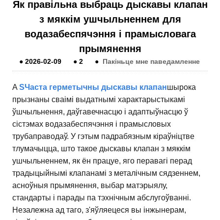
Як правільна выбраць дыскавы клапан
з мяккім ушчыльненнем для
водазабеспячэння і прамысловага
прымянення
●
2026-02-09
●
2
●
Пакіньце мне паведамленне
A
S
Часта герметычны дыскавы клапан
шырока
прызнаны сваімі выдатнымі характарыстыкамі
ўшчыльнення, даўгавечнасцю і адаптыўнасцю ў
сістэмах водазабеспячэння і прамысловых
трубаправодаў. У гэтым падрабязным кіраўніцтве
тлумачыцца, што такое дыскавы клапан з мяккім
ушчыльненнем, як ён працуе, яго перавагі перад
традыцыйнымі клапанамі з металічным сядзеннем,
асноўныя прымянення, выбар матэрыялу,
стандарты і парады па тэхнічным абслугоўванні.
Незалежна ад таго, з'яўляецеся вы інжынерам,