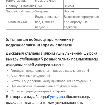
герметызацыі
(герметычны)
Працоўны момант
Нізкі
Высокі
Зносаўстойлівасць
Умераны
Высокі
Вада, сцёкавыя
Высокотэмпературныя
Тыповыя СМІ
вады, мяккія
або абразіўныя
вадкасці
вадкасці
5. Тыповыя вобласці прымянення ў
водазабеспячэнні і прамысловасці
Дыскавыя клапаны з мяккім ушчыльненнем шырока
выкарыстоўваюцца ў розных галінах прамысловасці
дзякуючы сваёй універсальнасці:
Гарадскія водаправодныя і размеркавальныя сеткі
Ачышчальныя збудаванні
Сістэмы ацяплення, кандыцыянавання і астуджэння
Прамысловыя тэхналагічныя трубаправоды
Сістэмы супрацьпажарнай абароны
Вытворцам падабаецца
Гунчуан
забяспечваюць
дыскавыя клапаны з мяккім ушчыльненнем,