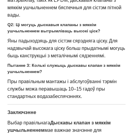
матэрыялаў, такіх як EPDM, дыскавыя клапаны з
мяккім ушчыльненнем бяспечныя для сістэм пітной
вады.
Q2: Ці могуць дыскавыя клапаны з мяккім
ушчыльненнем вытрымліваць высокі ціск?
Яны падыходзяць для сістэм сярэдняга ціску. Для
надзвычай высокага ціску больш прыдатнымі могуць
быць канструкцыі з металічнымі сядзеннямі.
Пытанне 3: Колькі служыць дыскавы клапан з мяккім
ушчыльненнем?
Пры правільным мантажы і абслугоўванні тэрмін
службы можа перавышаць 10–15 гадоў пры
стандартных водазабеспячэннях.
Заключэнне
Выбар правільнага
Дыскавы клапан з мяккім
ушчыльненнем
мае важнае значэнне для