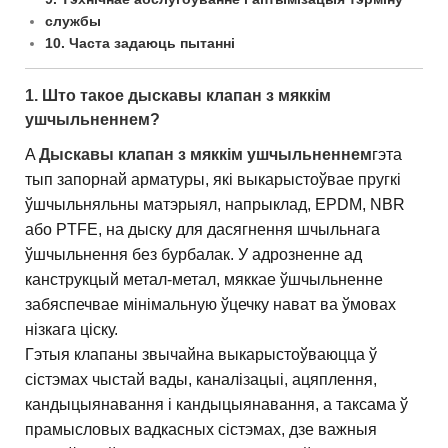
службы
10. Часта задаюць пытанні
1. Што такое дыскавы клапан з мяккім
ушчыльненнем?
A
Дыскавы клапан з мяккім ушчыльненнем
гэта
тып запорнай арматуры, які выкарыстоўвае пругкі
ўшчыльняльны матэрыял, напрыклад, EPDM, NBR
або PTFE, на дыску для дасягнення шчыльнага
ўшчыльнення без бурбалак. У адрозненне ад
канструкцый метал-метал, мяккае ўшчыльненне
забяспечвае мінімальную ўцечку нават ва ўмовах
нізкага ціску.
Гэтыя клапаны звычайна выкарыстоўваюцца ў
сістэмах чыстай вады, каналізацыі, ацяплення,
кандыцыянавання і кандыцыянавання, а таксама ў
прамысловых вадкасных сістэмах, дзе важныя