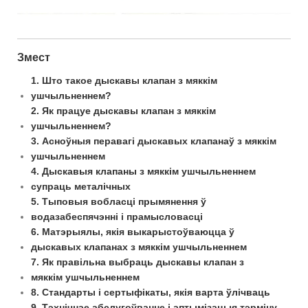
Змест
1. Што такое дыскавы клапан з мяккім
ушчыльненнем?
2. Як працуе дыскавы клапан з мяккім
ушчыльненнем?
3. Асноўныя перавагі дыскавых клапанаў з мяккім
ушчыльненнем
4. Дыскавыя клапаны з мяккім ушчыльненнем
супраць металічных
5. Тыповыя вобласці прымянення ў
водазабеспячэнні і прамысловасці
6. Матэрыялы, якія выкарыстоўваюцца ў
дыскавых клапанах з мяккім ушчыльненнем
7. Як правільна выбраць дыскавы клапан з
мяккім ушчыльненнем
8. Стандарты і сертыфікаты, якія варта ўлічваць
9. Тэхнічнае абслугоўванне і аптымізацыя тэрміну