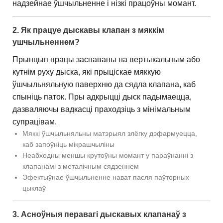
надзейнае ўшчыльненне і нізкі працоўны момант.
2. Як працуе дыскавы клапан з мяккім
ушчыльненнем?
Прынцып працы заснаваны на вертыкальным або
кутнім руху дыска, які прыціскае мяккую
ўшчыльняльную паверхню да сядла клапана, каб
спыніць паток. Пры адкрыцці дыск падымаецца,
дазваляючы вадкасці праходзіць з мінімальным
супрацівам.
Мяккі ўшчыльняльны матэрыял злёгку дэфармуецца,
каб запоўніць мікрашчыліны
Неабходны меншы крутоўны момант у параўнанні з
клапанамі з металічным сядзеннем
Эфектыўнае ўшчыльненне нават пасля паўторных
цыклаў
3. Асноўныя перавагі дыскавых клапанаў з