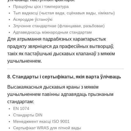
Працоўны ціск і тэмпература
Тып вадкасці (чыстая вада, сцёкавыя вады, хімікаты)
Асяроддзе ўстаноўкі
Злучэнне стандартнае (фланцавае, разьбовае)
Адпаведнасць міжнародным стандартам
Для атрымання падрабязных характарыстык
прадукту звярніцеся да прафесійных вытворцаў,
такіх як пастаўшчыкі дыскавых клапанаў з мяккім
ушчыльненнем.
8. Стандарты і сертыфікаты, якія варта ўлічваць
Высакаякасныя дыскавыя краны з мяккім
ушчыльненнем павінны адпавядаць прызнаным
стандартам:
EN 1074
Стандарты DIN
Менеджмент якасці ISO 9001
Сертыфікат WRAS для пітной вады