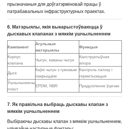
прызначаныя для доўгатэрміновай працы ў
патрабавальных інфраструктурных праектах.
6. Матэрыялы, якія выкарыстоўваюцца ў
дыскавых клапанах з мяккім ушчыльненнем
Агульныя
Кампанент
Функцыя
матэрыялы
Корпус
Канструктыўная
Чыгун, каваны чыгун
клапана
апора
Каўкі чыгун з гумовым
Кантроль патоку і
Дыск
пакрыццём
герметызацыя
Ўшчыльняючы
EPDM, NBR
Прадухіленне ўцечак
пласт
7. Як правільна выбраць дыскавы клапан з
мяккім ушчыльненнем
Выбіраючы дыскавы клапан з мяккім ушчыльненнем,
улічвайце наступныя фактары: