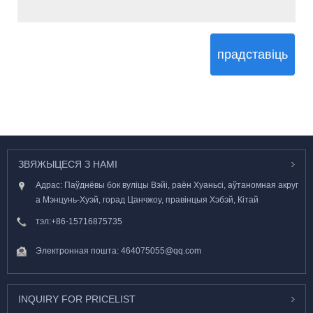
прадставіць
ЗВЯЖЫЦЕСЯ З НАМІ
Адрас: Паўднёвы бок вуліцы Вэйі, раён Хуаньсі, аўтаномная акруг
а Мэнцунь-Хуэй, горад Цанчжоу, правінцыя Хэбэй, Кітай
тэл:
+86-15716875735
Электронная пошта:
464075055@qq.com
INQUIRY FOR PRICELIST