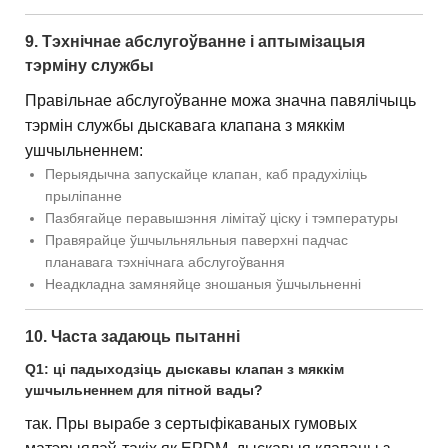
9. Тэхнічнае абслугоўванне і аптымізацыя
тэрміну службы
Правільнае абслугоўванне можа значна павялічыць
тэрмін службы дыскавага клапана з мяккім
ушчыльненнем:
Перыядычна запускайце клапан, каб прадухіліць
прыліпанне
Пазбягайце перавышэння лімітаў ціску і тэмпературы
Правярайце ўшчыльняльныя паверхні падчас
планавага тэхнічнага абслугоўвання
Неадкладна замяняйце зношаныя ўшчыльненні
10. Часта задаюць пытанні
Q1: ці падыходзіць дыскавы клапан з мяккім
ушчыльненнем для пітной вады?
так. Пры вырабе з сертыфікаваных гумовых