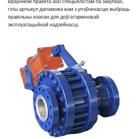
кіраўніком праекта або спецыялістам па закупках,
гэты артыкул дапаможа вам з упэўненасцю выбраць
правільны клапан для доўгатэрміновай
эксплуатацыйнай надзейнасці.