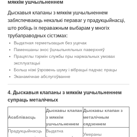
мяккім ушчыльненнем
Дыскавыя клапаны з мяккім ушчыльненнем
забяспечваюць некалькі пераваг у прадукцыйнасці,
што робіць іх пераважным выбарам у многіх
трубаправодных сістэмах:
Выдатная герметызацыя без уцечак
Паменшаны знос ўшчыльняльных паверхняў
Працяглы тэрмін службы пры нармальных умовах
эксплуатацыі
Больш нізкі ўзровень шуму і вібрацыі падчас працы
Эканамічнае абслугоўванне
4. Дыскавыя клапаны з мяккім ушчыльненнем
супраць металічных
Дыскавы клапан
Дыскавы клапан з
Асаблівасць
з мяккім
металічным
ушчыльненнем
сядзеннем
Прадукцыйнасць
Выдатна
Умераны