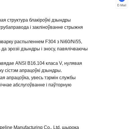
E-Mail
я структура блакіроўкі дзындры
трубаправода і закліноўванне стрыжня
зварку распыленнем F304 з Ni60/Ni55,
а эрозіі дзындры і зносу, павялічваючы
вядае ANSI B16.104 класа V, нулявая
ку сістэм апрацоўкі дзындры.
я апрацоўка, увесь тэрмін службы
нічнае абслугоўванне і паўторную
line Manufacturing Co., Ltd. шырока