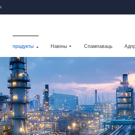
m
прадукты
Навіны
Спампаваць
Адпр