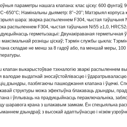
оўныя параметры нашага клапана: клас ціску: 600 фунтаў, 
°C~650°C; Намінальны дыяметр: 8"~20"; Матэрыял корпуса 
эрыял шара: зварка распыленнем F304, чыстая таўшчыня N
рка распыленнем F304, чыстая таўшчыня Ni55 ≥1,0, HRC52±
дукцыйнасць герметызацыі: Двунакіраваная герметычная ў
 максімальнай розніцы ціскаў; Тэрмін службы цыкла: Тэрмін
пана складае не менш за 8 гадоў або, па меншай меры, 100 
пературы.
 клапан выкарыстоўвае тэхналогію зваркі распыленнем выс
я валодае выдатнай зносаўстойлівасцю і ўдаратрываласцю, 
ціц дзындры, пазбягаючы пашкоджання клапана і ўцечкі. 
кавай структуры можа эфектыўна блакаваць дзындры, прад
пана і ўплываць на прадукцыйнасць пераключальніка, забя
цу шаравога крана з шлакавым замкам. Ён спецыяльна рас
ыманнем дзындраў, з высокай адаптыўнасцю і нізкім узроўн