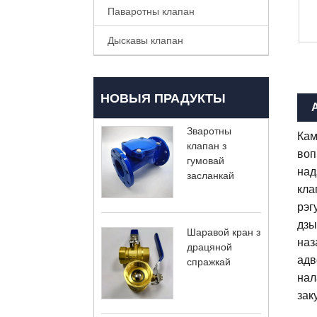
Паваротны клапан
Дыскавы клапан
НОВЫЯ ПРАДУКТЫ
Зваротны
Кам
клапан з
воп
гумовай
над
засланкай
кла
рэг
дзы
Шаравой кран з
наз
драцяной
адв
спражкай
нал
зак