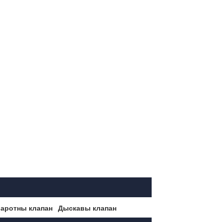
аротны клапан
Дыскавы клапан