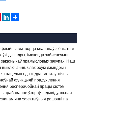
tsApp
Pinterest
LinkedIn
Share
прафесійны вытворца клапанаў з багатым
оўкі дзындры, імкнецца забяспечыць
 заказчыкаў прамысловых закупак. Наш
 выключэння, блакіроўкі дзындры і
х як кацельны дзындра, металургічны
сноўнай функцыяй прадухілення
чэння бесперабойнай працы сістэм
 выпрабаванне ўзораў, індывідуальная
 эканамічна эфектыўныя рашэнні па