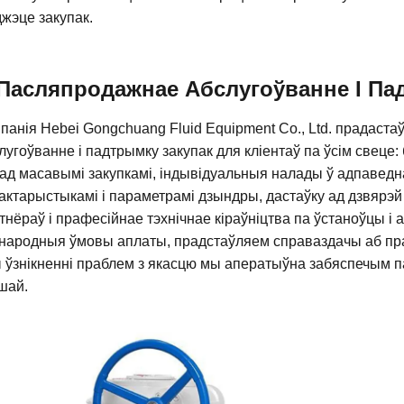
жэце закупак.
Пасляпродажнае Абслугоўванне І Па
панія Hebei Gongchuang Fluid Equipment Co., Ltd. прадас
лугоўванне і падтрымку закупак для кліентаў па ўсім свеце
ад масавымі закупкамі, індывідуальныя налады ў адпаведн
актарыстыкамі і параметрамі дзындры, дастаўку ад дзвярэй
тнёраў і прафесійнае тэхнічнае кіраўніцтва па ўстаноўцы 
народныя ўмовы аплаты, прадстаўляем справаздачы аб прав
 ўзнікненні праблем з якасцю мы аператыўна забяспечым па
шай.