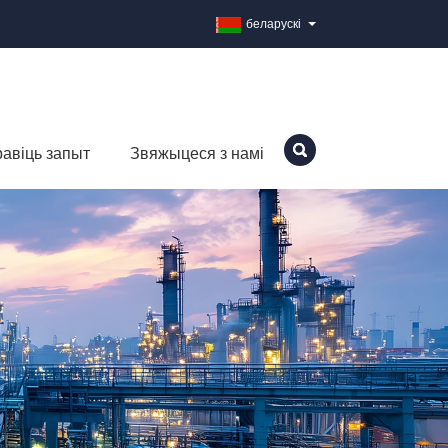
беларускі
авіць запыт
Звяжыцеся з намі