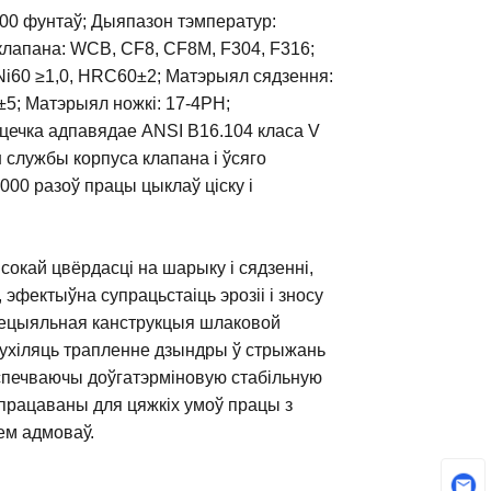
900 фунтаў; Дыяпазон тэмператур:
клапана: WCB, CF8, CF8M, F304, F316;
i60 ≥1,0, HRC60±2; Матэрыял сядзення:
5; Матэрыял ножкі: 17-4PH;
цечка адпавядае ANSI B16.104 класа V
 службы корпуса клапана і ўсяго
000 разоў працы цыклаў ціску і
окай цвёрдасці на шарыку і сядзенні,
эфектыўна супрацьстаіць эрозіі і зносу
Спецыяльная канструкцыя шлаковой
ухіляць трапленне дзындры ў стрыжань
спечваючы доўгатэрміновую стабільную
працаваны для цяжкіх умоў працы з
ем адмоваў.