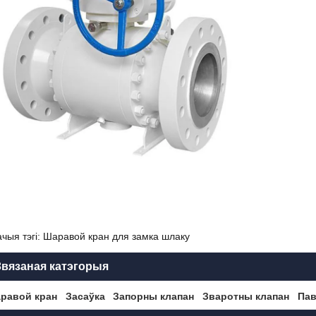
чыя тэгі: Шаравой кран для замка шлаку
Звязаная катэгорыя
равой кран
Засаўка
Запорны клапан
Зваротны клапан
Пав