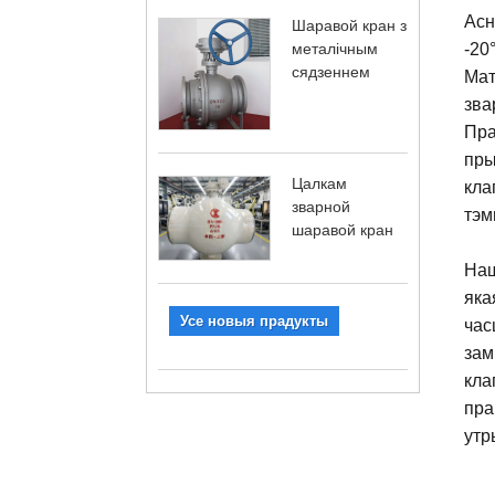
Асн
Шаравой кран з
металічным
-20
сядзеннем
Мат
зва
Пра
пры
Цалкам
кла
зварной
тэм
шаравой кран
Наш
яка
Усе новыя прадукты
час
зам
кла
пра
утр