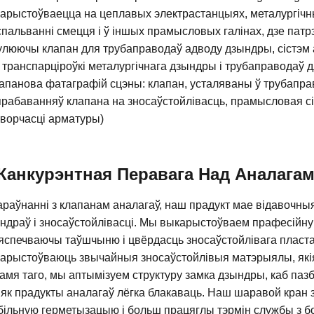
арыстоўваецца на цеплавых электрастанцыях, металургічны
спальванні смецця і ў іншых прамысловых галінах, дзе патр
улюючы клапан для трубаправодаў адводу дзындры, сістэм 
 транспарціроўкі металургічнага дзындры і трубаправодаў д
апанова фатаграфій сцэны: клапан, усталяваны ў трубапра
рабаванняў клапана на зносаўстойлівасць, прамысловая сі
ворчасці арматуры)
Канкурэнтная Перавага Над Аналагам
араўнанні з клапанам аналагаў, наш прадукт мае відавочныя
ндраў і зносаўстойлівасці. Мы выкарыстоўваем прафесійну
яспечваючы таўшчыню і цвёрдасць зносаўстойлівага пласта,
арыстоўваюць звычайныя зносаўстойлівыя матэрыялы, якія 
амя таго, мы аптымізуем структуру замка дзындры, каб паз
 як прадукты аналагаў лёгка блакаваць. Наш шаравой кран 
більную герметызацыю і больш працяглы тэрмін службы з б