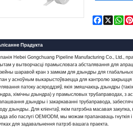
Facebook
X
Wha
Апісанне Прадукта
панія Hebei Gongchuang Pipeline Manufacturing Co., Ltd., 
ытам у вытворчасці прамысловага абсталявання для апрац
зейны шаравой кран з замкам для дзындры для глабальных
пан у асноўным выкарыстоўваецца для кантролю закрыцця і
улявання патоку асяроддзяў, якія змяшчаюць дзындры (такі
ндра, хімічны дзындра) у прамысловых трубаправодах, з а
апашвання дзындры і закаркаванні трубаправода, забеспя
оду дзындры. Для кліентаў, якім патрэбна масавая закупка,
ада або паслугі OEM/ODM, мы можам прапанаваць гнуткія і
упках для задавальнення патрэб вашага праекта.