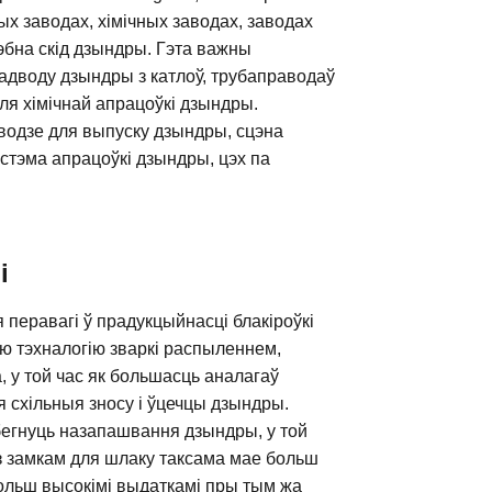
х заводах, хімічных заводах, заводах
эбна скід дзындры. Гэта важны
адводу дзындры з катлоў, трубаправодаў
ля хімічнай апрацоўкі дзындры.
водзе для выпуску дзындры, сцэна
стэма апрацоўкі дзындры, цэх па
і
 перавагі ў прадукцыйнасці блакіроўкі
ю тэхналогію зваркі распыленнем,
 у той час як большасць аналагаў
схільныя зносу і ўцечцы дзындры.
бегнуць назапашвання дзындры, у той
з замкам для шлаку таксама мае больш
ольш высокімі выдаткамі пры тым жа