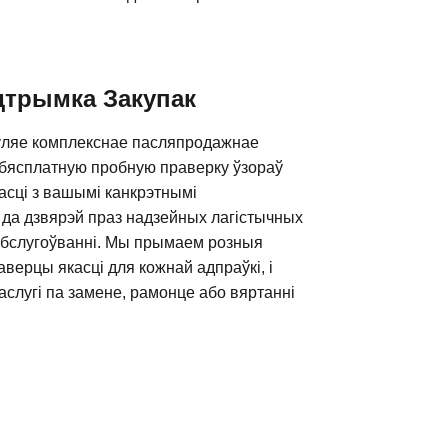
дтрымка Закупак
таўляе комплекснае пасляпродажнае
: бясплатную пробную праверку ўзораў
асці з вашымі канкрэтнымі
 да дзвярэй праз надзейных лагістычных
і абслугоўванні. Мы прымаем розныя
ерцы якасці для кожнай адпраўкі, і
слугі па замене, рамонце або вяртанні