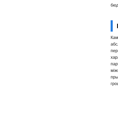
бюд
Кам
абс
пер
хар
пар
між
пры
гро