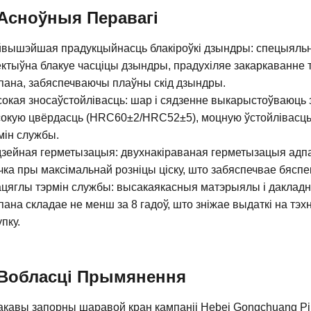
Асноўныя Перавагі
вышэйшая прадукцыйнасць блакіроўкі дзындры: спецыяльна
ктыўна блакуе часціцы дзындры, прадухіляе закаркаванне 
пана, забяспечваючы плаўны скід дзындры.
окая зносаўстойлівасць: шар і сядзенне выкарыстоўваюць 
окую цвёрдасць (HRC60±2/HRC52±5), моцную ўстойлівасць д
мін службы.
зейная герметызацыя: двухнакіраваная герметызацыя адпа
чка пры максімальнай розніцы ціску, што забяспечвае бяспе
цяглы тэрмін службы: высакаякасныя матэрыялы і дакладна
пана складае не менш за 8 гадоў, што зніжае выдаткі на тэх
пку.
Вобласці Прымянення
кавы запорны шаравой кран кампаніі Hebei Gongchuang Pipe