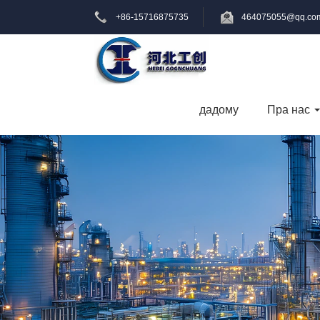
+86-15716875735
464075055@qq.co
дадому
Пра нас