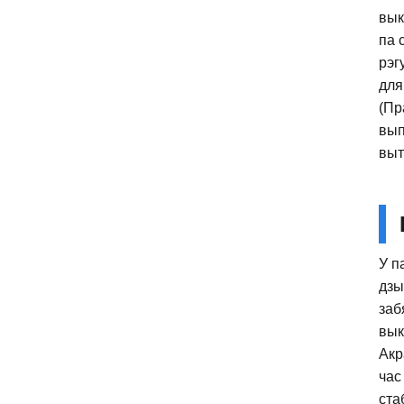
вык
па 
рэг
для
(Пр
вып
выт
У п
дзы
заб
вык
Акр
час
ста