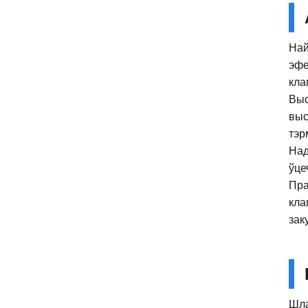
Най
эфе
кла
Выс
выс
тэр
Над
ўце
Пра
кла
заку
Шла