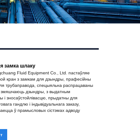
я замка шлаку
chuang Fluid Equipment Co., Ltd. пастаўляе
ой кран з замкам для дзындры, прафесійны
ля трубаправода, спецыяльна распрацаваны
я змяшчаюць дзындры, з выдатным
ы і зносаўстойлівасцю, прыдатны для
овага гандлю і індывідуальнага заказу,
аецца ў прамысловых сістэмах адводу
т