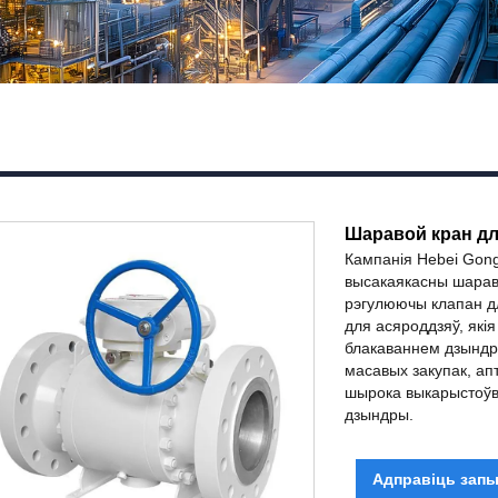
Шаравой кран дл
Кампанія Hebei Gong
высакаякасны шарав
рэгулюючы клапан д
для асяроддзяў, які
блакаваннем дзындр
масавых закупак, апт
шырока выкарыстоўв
дзындры.​
Адправіць запы