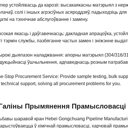
упер устойлівасць да карозіі: высакаякасны матэрыял з нержа
лачаў, солі і іншых агрэсіўных асяроддзяў, падыходзіць для
аткі на тэхнічнае абслугоўванне і замену.
ысокая якасць і даўгавечнасць: дакладная апрацоўка, устойл
гі тэрмін службы, пазбяганне частых замен і зніжэнне выдатк
ырокі дыяпазон наладжвання: апорны матэрыял (304/316/316L
дукцыйнасці ўшчыльнення, адпаведнасць розным патрабаван
e-Stop Procurement Service: Provide sample testing, bulk supply
technical support, solving all procurement problems for you.
Галіны Прымянення Прамысловасці
ьбавы шаравой кран Hebei Gongchuang Pipeline Manufacturin
арыстоўваецца ў хімічнай прамысловасці, харчовай прамы