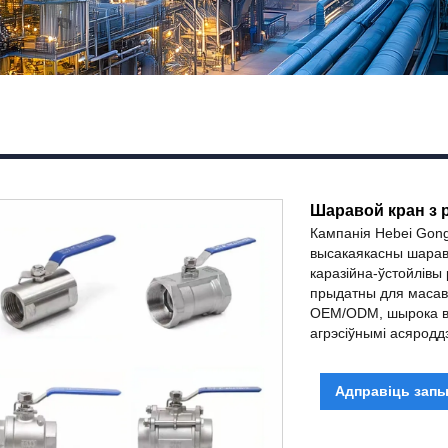
Шаравой кран з 
Кампанія Hebei Gong
высакаякасны шараво
каразійна-ўстойлівы
прыдатны для масавы
OEM/ODM, шырока вы
агрэсіўнымі асяродд
Адправіць запы