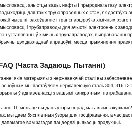
мысловасці, ачыстцы вады, нафты і прыроднага газу, элект
падыходзіць для такіх трубаправодных сістэм, як дастаўка 
окай чысціні, захоўванне і транспарціроўка хімічных рэаге
мысловасці і трубаправоды для ачысткі электронных завода
пан усталяваны ў хімічных трубаправодах, выпрабаванні пр
рычны цэх дакладнай апрацоўкі, месца прымянення праект
FAQ (часта Задаюць Пытанні)
анне: якія матэрыялы з нержавеючай сталі вы забяспечвае
У асноўным мы пастаўляем нержавеючую сталь 304, 316 і 31
эрыялы ў адпаведнасці з вашымі канкрэтнымі патрабаваннямі
анне: Ці можаце вы даць узоры перад масавымі закупкамі
Так, мы даем бясплатныя ўзоры для тэсціравання, а час даст
 дапамагае вам загадзя пацвердзіць якасць прадукцыі.