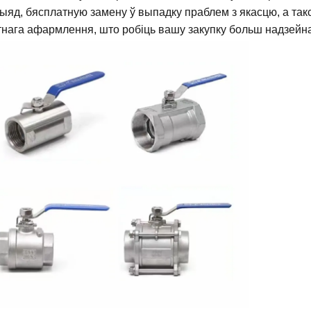
ыяд, бясплатную замену ў выпадку праблем з якасцю, а так
нага афармлення, што робіць вашу закупку больш надзейнай