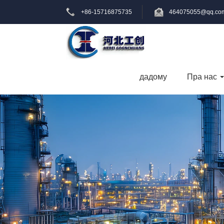
+86-15716875735
464075055@qq.co
дадому
Пра нас