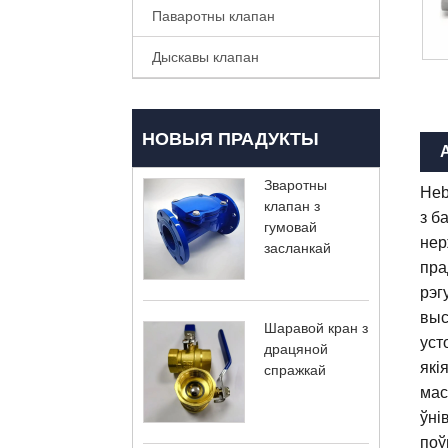
Паваротны клапан
Дыскавы клапан
НОВЫЯ ПРАДУКТЫ
Зваротны
Heb
клапан з
з б
гумовай
нер
засланкай
пра
рэг
выс
Шаравой кран з
уст
драцяной
які
спражкай
мас
ўні
поў