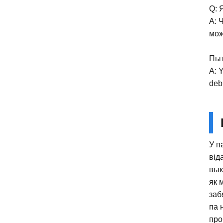
Q: 
A: 
мож
Пыт
A: Y
deb
У п
від
вык
як 
заб
па 
про