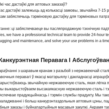
Які час дастаўкі для аптовых заказаў?
Час дастаўкі залежыць ад колькасці замовы, звычайна 7-15 р
ам забяспечыць тэрміновую дастаўку для тэрміновых патрэ
анне: ці забяспечваеце вы пасляпродажную тэхнічную па
es, we have a professional technical team to provide 24-hour te
ugging and maintenance, and solve your use problems in a tim
Канкурэнтная Перавага І Абслугоўва
араўнанні з шаравым кранам з разьбой з нержавеючай ста
авочныя перавагі ў якасці матэрыялу і дакладнасці апрацоў
арыстоўваюць звычайную нержавеючую сталь, якая лёгка пад
мы выкарыстоўваем высакаякасную нержавеючую сталь і тэх
яспечвае прадукцыйнасць і тэрмін службы прадукту. Мы так
наладжванні і больш канкурэнтаздольныя аптовыя цэны, 
бныя заказы і буйнапартыйныя масавыя закупкі. Акрамя т