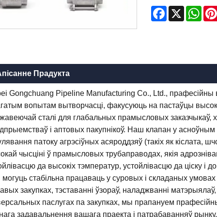
Facebook
X
Wha
Апісанне Прадукта
ei Gongchuang Pipeline Manufacturing Co., Ltd., прафесійн
агатым вопытам вытворчасці, факусуюць на пастаўцы высо
жавеючай сталі для глабальных прамысловых заказчыкаў, 
дпрыемстваў і аптовых пакупнікоў. Наш клапан у асноўным
улявання патоку агрэсіўных асяроддзяў (такіх як кіслата, ш
окай чысціні ў прамысловых трубаправодах, якія адрозніва
ойлівасцю да высокіх тэмператур, устойлівасцю да ціску і
я могуць стабільна працаваць у суровых і складаных умовах 
авых закупках, тэставанні ўзораў, наладжванні матэрыялаў
версальных паслугах па закупках, мы прапануем прафесійн
нага задавальнення вашага праекта і патрабаванняў рынку, д