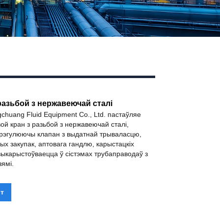
разьбой з нержавеючай сталі
chuang Fluid Equipment Co., Ltd. пастаўляе
й кран з разьбой з нержавеючай сталі,
 рэгулюючы клапан з выдатнай трываласцю,
х закупак, аптовага гандлю, карыстацкіх
карыстоўваецца ў сістэмах трубаправодаў з
зямі.
т