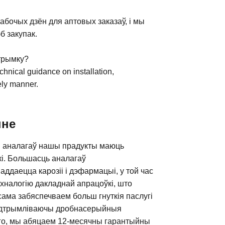
абочых дзён для аптовых заказаў, і мы
б закупак.
дтрымку?
chnical guidance on installation,
ely manner.
нне
лі аналагаў нашы прадукты маюць
кі. Большасць аналагаў
даецца карозіі і дэфармацыі, у той час
налогію дакладнай апрацоўкі, што
сама забяспечваем больш гнуткія паслугі
падтрымліваючы дробнасерыйныя
аго, мы абяцаем 12-месячны гарантыйны