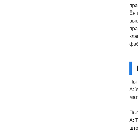
пра
Ён 
выс
пра
кла
фаб
Пыт
A: 
мат
Пыт
A: 
што