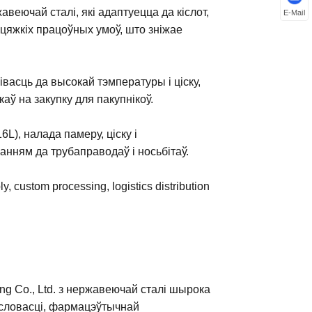
веючай сталі, які адаптуецца да кіслот,
E-Mail
 цяжкіх працоўных умоў, што зніжае
івасць да высокай тэмпературы і ціску,
аў на закупку для пакупнікоў.
), налада памеру, ціску і
ням да трубаправодаў і носьбітаў.
, custom processing, logistics distribution
g Co., Ltd. з нержавеючай сталі шырока
словасці, фармацэўтычнай