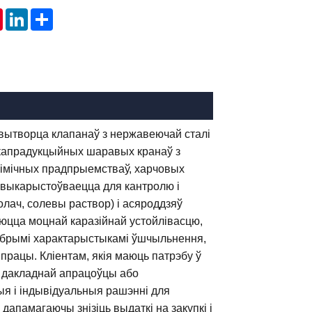
tsApp
Pinterest
LinkedIn
Share
ы вытворца клапанаў з нержавеючай сталі
капрадукцыйных шаравых кранаў з
хімічных прадпрыемстваў, харчовых
 выкарыстоўваецца для кантролю і
чолач, солевы раствор) і асяроддзяў
юцца моцнай каразійнай устойлівасцю,
 добрымі характарыстыкамі ўшчыльнення,
працы. Кліентам, якія маюць патрэбу ў
, дакладнай апрацоўцы або
ыя і індывідуальныя рашэнні для
апамагаючы знізіць выдаткі на закупкі і