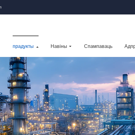
m
прадукты
Навіны
Спампаваць
Адпр