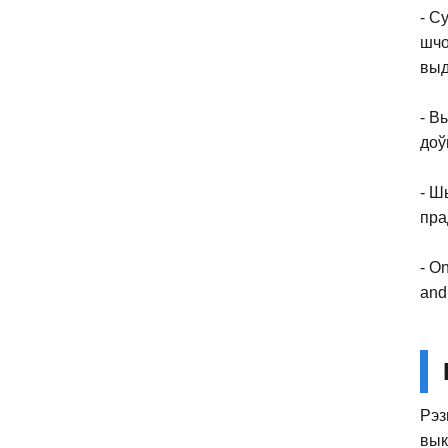
- С
шчо
выд
- В
доў
- Ш
пра
- On
and 
Рэз
вык