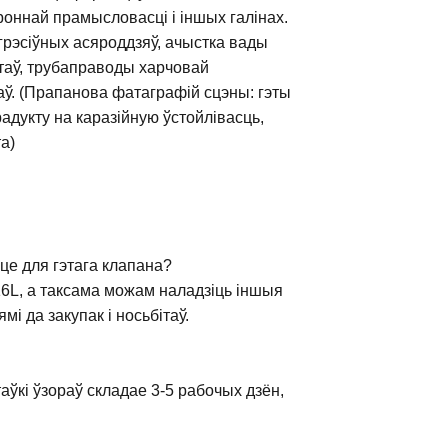
роннай прамысловасці і іншых галінах.
агрэсіўных асяроддзяў, ачыстка вады
нтаў, трубаправоды харчовай
ў. (Прапанова фатаграфій сцэны: гэты
адукту на каразійную ўстойлівасць,
а)
це для гэтага клапана?
6L, а таксама можам наладзіць іншыя
 да закупак і носьбітаў.
?
аўкі ўзораў складае 3-5 рабочых дзён,