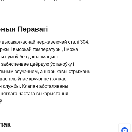
рныя Перавагі
 высакаякаснай нержавеючай сталі 304,
іржы і высокай тэмпературы, і можа
ных умоў без дэфармацыі і
 забяспечвае цвёрдую ўстаноўку і
ыльным злучэннем, а шарыкавы стрыжань
вае плыўнае кручэнне і хуткае
н службы. Клапан абсталяваны
ацяглага частага выкарыстання,
ў.
пак