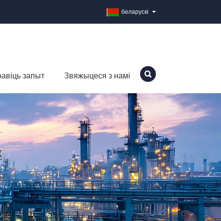
беларускі
авіць запыт
Звяжыцеся з намі