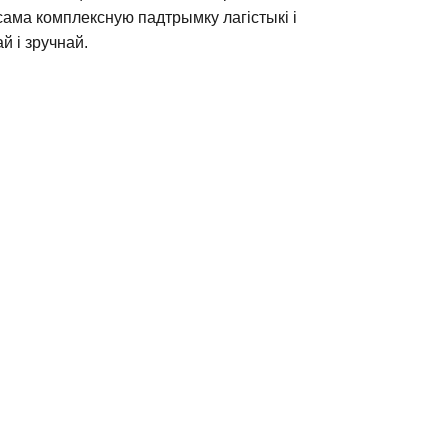
сама комплексную падтрымку лагістыкі і
 і зручнай.