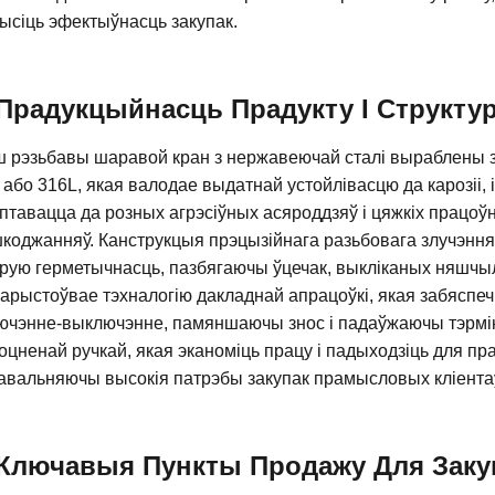
ысіць эфектыўнасць закупак.
Прадукцыйнасць Прадукту І Структу
 рэзьбавы шаравой кран з нержавеючай сталі выраблены з
 або 316L, якая валодае выдатнай устойлівасцю да карозіі, 
птавацца да розных агрэсіўных асяроддзяў і цяжкіх працоў
коджанняў. Канструкцыя прэцызійнага разьбовага злучэння
рую герметычнасць, пазбягаючы ўцечак, выкліканых няшч
арыстоўвае тэхналогію дакладнай апрацоўкі, якая забяспеч
ючэнне-выключэнне, памяншаючы знос і падаўжаючы тэрмі
оцненай ручкай, якая эканоміць працу і падыходзіць для пр
авальняючы высокія патрэбы закупак прамысловых кліента
Ключавыя Пункты Продажу Для Заку