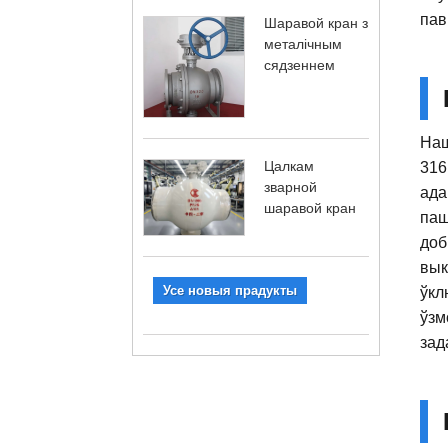
пав
Шаравой кран з
металічным
сядзеннем
Наш
Цалкам
316
зварной
ада
шаравой кран
паш
доб
вык
Усе новыя прадукты
ўкл
ўзм
зад