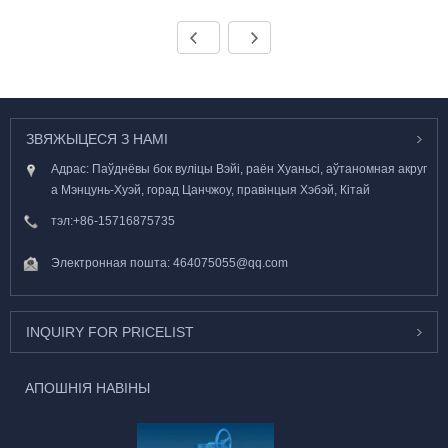
ЗВЯЖЫЦЕСЯ З НАМІ
Адрас: Паўднёвы бок вуліцы Вэйі, раён Хуаньсі, аўтаномная акруг
а Мэнцунь-Хуэй, горад Цанчжоу, правінцыя Хэбэй, Кітай
тэл:
+86-15716875735
Электронная пошта:
464075055@qq.com
INQUIRY FOR PRICELIST
АПОШНІЯ НАВІНЫ